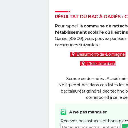
RÉSULTAT DU BAC À GARIÈS : C
Pour rappel,
la commune de rattache
l'établissement scolaire où il est ins
Gariès (82500), vous pouvez par exemp
communes suivantes :
Beaumont-de-Lomagne
L'Isle-Jourdain
Source de données : Académie d
Ne figurent pas dans ces listes les 
baccalauréat général, bac technolo
correspond à celle de
A ne pas manquer
Recevez nos astuces et bons plans
J