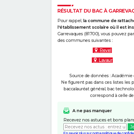
RÉSULTAT DU BAC À GARREVAQU
Pour rappel,
la commune de rattache
l'établissement scolaire où il est ins
Garrevaques (81700), vous pouvez par 
des communes suivantes :
Revel
Lavaur
Source de données : Académie d
Ne figurent pas dans ces listes les 
baccalauréat général, bac technolo
correspond à celle de
A ne pas manquer
Recevez nos astuces et bons plans
J
En savoir plus sur notre politique de confiden