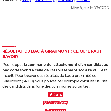
Voir aussi :
Jarny
Val de Briey
Rombas
Landres
City break
Voyage de noces
Climat
Destinations
Voyage nature
Forum
+
PHOTO
Mise à jour le 07/07/26
GUIDES D'ACHAT
BONS PLANS
CARTE DE VOEUX
Carte Bonne année
Carte Pâques
Carte de Noël
Carte Saint-Valentin
Carte d'anniversaire
DICTIONNAIRE
RÉSULTAT DU BAC À GIRAUMONT : CE QU'IL FAUT
Biographies
Expressions
Dictionnaire
Citations
Proverbes
SAVOIR
PROGRAMME TV
Pour rappel,
la commune de rattachement d'un candidat au
COPAINS D'AVANT
bac correspond à celle de l'établissement scolaire où il est
Se connecter
Collèges
Universités
Service militaire
S'inscrire
Lycées
Primaires
Entreprises
Avis de recherche
inscrit
. Pour trouver des résultats du bac à proximité de
AVIS DE DÉCÈS
Giraumont (54780), vous pouvez par exemple consulter la liste
des candidats dans l'une des communes suivantes :
FORUM
Jarny
Lifestyle
Sport
Television
Cinema
Bricolage
Culture
Auto
Voyage
Val de Briey