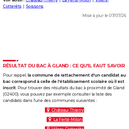
Voir aussi :
Château-Thierry
La Ferté-Milon
Villers-
City break
Voyage de noces
Climat
Destinations
Voyage nature
Forum
+
Cotterêts
Soissons
PHOTO
Mise à jour le 07/07/26
GUIDES D'ACHAT
BONS PLANS
CARTE DE VOEUX
Carte Bonne année
Carte Pâques
Carte de Noël
Carte Saint-Valentin
Carte d'anniversaire
DICTIONNAIRE
Biographies
Expressions
Dictionnaire
Citations
Proverbes
RÉSULTAT DU BAC À GLAND : CE QU'IL FAUT SAVOIR
PROGRAMME TV
Pour rappel,
la commune de rattachement d'un candidat au
COPAINS D'AVANT
bac correspond à celle de l'établissement scolaire où il est
Se connecter
Collèges
Universités
Service militaire
S'inscrire
Lycées
Primaires
Entreprises
Avis de recherche
inscrit
. Pour trouver des résultats du bac à proximité de Gland
AVIS DE DÉCÈS
(02400), vous pouvez par exemple consulter la liste des
candidats dans l'une des communes suivantes :
FORUM
Château-Thierry
Lifestyle
Sport
Television
Cinema
Bricolage
Culture
Auto
Voyage
La Ferté-Milon