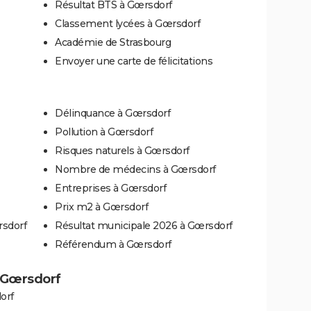
Résultat BTS à Gœrsdorf
Classement lycées à Gœrsdorf
Académie de Strasbourg
Envoyer une carte de félicitations
Délinquance à Gœrsdorf
Pollution à Gœrsdorf
Risques naturels à Gœrsdorf
Nombre de médecins à Gœrsdorf
Entreprises à Gœrsdorf
Prix m2 à Gœrsdorf
rsdorf
Résultat municipale 2026 à Gœrsdorf
Référendum à Gœrsdorf
à Gœrsdorf
orf