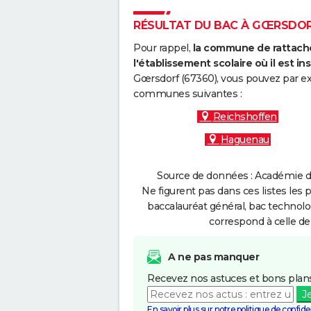
RÉSULTAT DU BAC À GŒRSDORF 
Pour rappel,
la commune de rattache
l'établissement scolaire où il est ins
Gœrsdorf (67360), vous pouvez par exe
communes suivantes :
Reichshoffen
Haguenau
Source de données : Académie de
Ne figurent pas dans ces listes les 
baccalauréat général, bac technolo
correspond à celle de
A ne pas manquer
Recevez nos astuces et bons plans
J
En savoir plus sur notre politique de confiden