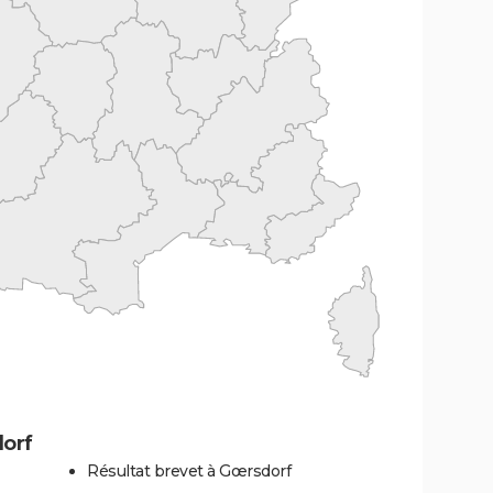
orf
Résultat brevet à Gœrsdorf