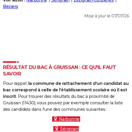
Voir aussi :
Narbonne
Sérignan
Lézignan-Corbières
City break
Voyage de noces
Climat
Destinations
Voyage nature
Forum
+
Béziers
PHOTO
Mise à jour le 07/07/26
GUIDES D'ACHAT
BONS PLANS
CARTE DE VOEUX
Carte Bonne année
Carte Pâques
Carte de Noël
Carte Saint-Valentin
Carte d'anniversaire
DICTIONNAIRE
Biographies
Expressions
Dictionnaire
Citations
Proverbes
RÉSULTAT DU BAC À GRUISSAN : CE QU'IL FAUT
PROGRAMME TV
SAVOIR
COPAINS D'AVANT
Pour rappel,
la commune de rattachement d'un candidat au
Se connecter
Collèges
Universités
Service militaire
S'inscrire
Lycées
Primaires
Entreprises
Avis de recherche
bac correspond à celle de l'établissement scolaire où il est
AVIS DE DÉCÈS
inscrit
. Pour trouver des résultats du bac à proximité de
Gruissan (11430), vous pouvez par exemple consulter la liste
FORUM
des candidats dans l'une des communes suivantes :
Lifestyle
Sport
Television
Cinema
Bricolage
Culture
Auto
Voyage
Narbonne
Sérignan