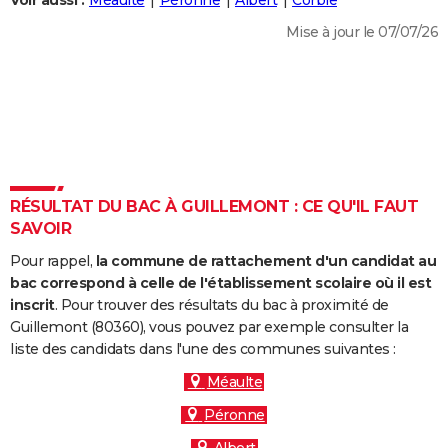
Voir aussi :
Méaulte
Péronne
Albert
Corbie
City break
Voyage de noces
Climat
Destinations
Voyage nature
Forum
+
PHOTO
Mise à jour le 07/07/26
GUIDES D'ACHAT
BONS PLANS
CARTE DE VOEUX
Carte Bonne année
Carte Pâques
Carte de Noël
Carte Saint-Valentin
Carte d'anniversaire
DICTIONNAIRE
RÉSULTAT DU BAC À GUILLEMONT : CE QU'IL FAUT
Biographies
Expressions
Dictionnaire
Citations
Proverbes
SAVOIR
PROGRAMME TV
Pour rappel,
la commune de rattachement d'un candidat au
COPAINS D'AVANT
bac correspond à celle de l'établissement scolaire où il est
Se connecter
Collèges
Universités
Service militaire
S'inscrire
Lycées
Primaires
Entreprises
Avis de recherche
inscrit
. Pour trouver des résultats du bac à proximité de
AVIS DE DÉCÈS
Guillemont (80360), vous pouvez par exemple consulter la
liste des candidats dans l'une des communes suivantes :
FORUM
Méaulte
Lifestyle
Sport
Television
Cinema
Bricolage
Culture
Auto
Voyage
Péronne