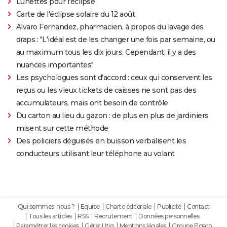
Lunettes pour l'éclipse
Carte de l'éclipse solaire du 12 août
Alvaro Fernandez, pharmacien, à propos du lavage des
draps : "L'idéal est de les changer une fois par semaine, ou
au maximum tous les dix jours. Cependant, il y a des
nuances importantes"
Les psychologues sont d'accord : ceux qui conservent les
reçus ou les vieux tickets de caisses ne sont pas des
accumulateurs, mais ont besoin de contrôle
Du carton au lieu du gazon : de plus en plus de jardiniers
misent sur cette méthode
Des policiers déguisés en buisson verbalisent les
conducteurs utilisant leur téléphone au volant
Qui sommes-nous ?
Equipe
Charte éditoriale
Publicité
Contact
Tous les articles
RSS
Recrutement
Données personnelles
Paramétrer les cookies
Gérer Utiq
Mentions légales
Groupe Figaro