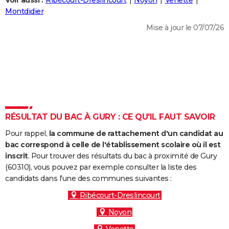
Voir aussi :
Ribécourt-Dreslincourt
Noyon
Venette
City break
Voyage de noces
Climat
Destinations
Voyage nature
Forum
+
Montdidier
PHOTO
Mise à jour le 07/07/26
GUIDES D'ACHAT
BONS PLANS
CARTE DE VOEUX
Carte Bonne année
Carte Pâques
Carte de Noël
Carte Saint-Valentin
Carte d'anniversaire
DICTIONNAIRE
Biographies
Expressions
Dictionnaire
Citations
Proverbes
RÉSULTAT DU BAC À GURY : CE QU'IL FAUT SAVOIR
PROGRAMME TV
Pour rappel,
la commune de rattachement d'un candidat au
COPAINS D'AVANT
bac correspond à celle de l'établissement scolaire où il est
Se connecter
Collèges
Universités
Service militaire
S'inscrire
Lycées
Primaires
Entreprises
Avis de recherche
inscrit
. Pour trouver des résultats du bac à proximité de Gury
AVIS DE DÉCÈS
(60310), vous pouvez par exemple consulter la liste des
candidats dans l'une des communes suivantes :
FORUM
Ribécourt-Dreslincourt
Lifestyle
Sport
Television
Cinema
Bricolage
Culture
Auto
Voyage
Noyon