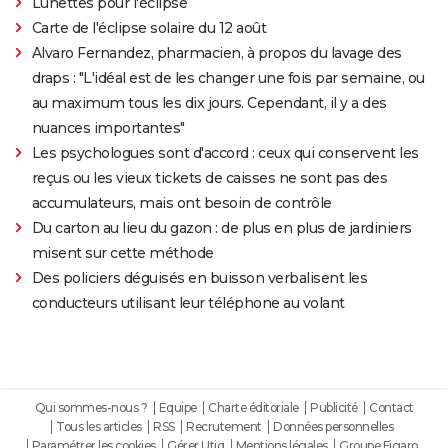
Lunettes pour l'éclipse
Carte de l'éclipse solaire du 12 août
Alvaro Fernandez, pharmacien, à propos du lavage des
draps : "L'idéal est de les changer une fois par semaine, ou
au maximum tous les dix jours. Cependant, il y a des
nuances importantes"
Les psychologues sont d'accord : ceux qui conservent les
reçus ou les vieux tickets de caisses ne sont pas des
accumulateurs, mais ont besoin de contrôle
Du carton au lieu du gazon : de plus en plus de jardiniers
misent sur cette méthode
Des policiers déguisés en buisson verbalisent les
conducteurs utilisant leur téléphone au volant
Qui sommes-nous ?
Equipe
Charte éditoriale
Publicité
Contact
Tous les articles
RSS
Recrutement
Données personnelles
Paramétrer les cookies
Gérer Utiq
Mentions légales
Groupe Figaro