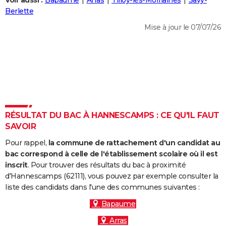
Voir aussi :
Bapaume
Arras
Tilloy-lès-Mofflaines
Savy-
City break
Voyage de noces
Climat
Destinations
Voyage nature
Forum
+
Berlette
PHOTO
Mise à jour le 07/07/26
GUIDES D'ACHAT
BONS PLANS
CARTE DE VOEUX
Carte Bonne année
Carte Pâques
Carte de Noël
Carte Saint-Valentin
Carte d'anniversaire
DICTIONNAIRE
Biographies
Expressions
Dictionnaire
Citations
Proverbes
RÉSULTAT DU BAC À HANNESCAMPS : CE QU'IL FAUT
PROGRAMME TV
SAVOIR
COPAINS D'AVANT
Pour rappel,
la commune de rattachement d'un candidat au
Se connecter
Collèges
Universités
Service militaire
S'inscrire
Lycées
Primaires
Entreprises
Avis de recherche
bac correspond à celle de l'établissement scolaire où il est
AVIS DE DÉCÈS
inscrit
. Pour trouver des résultats du bac à proximité
d'Hannescamps (62111), vous pouvez par exemple consulter la
FORUM
liste des candidats dans l'une des communes suivantes :
Lifestyle
Sport
Television
Cinema
Bricolage
Culture
Auto
Voyage
Bapaume
Arras