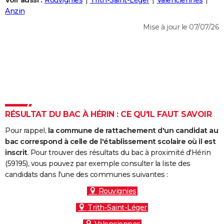
Voir aussi :
Rouvignies
Trith-Saint-Léger
Valenciennes
City break
Voyage de noces
Climat
Destinations
Voyage nature
Forum
+
Anzin
PHOTO
Mise à jour le 07/07/26
GUIDES D'ACHAT
BONS PLANS
CARTE DE VOEUX
Carte Bonne année
Carte Pâques
Carte de Noël
Carte Saint-Valentin
Carte d'anniversaire
DICTIONNAIRE
Biographies
Expressions
Dictionnaire
Citations
Proverbes
RÉSULTAT DU BAC À HÉRIN : CE QU'IL FAUT SAVOIR
PROGRAMME TV
Pour rappel,
la commune de rattachement d'un candidat au
COPAINS D'AVANT
bac correspond à celle de l'établissement scolaire où il est
Se connecter
Collèges
Universités
Service militaire
S'inscrire
Lycées
Primaires
Entreprises
Avis de recherche
inscrit
. Pour trouver des résultats du bac à proximité d'Hérin
AVIS DE DÉCÈS
(59195), vous pouvez par exemple consulter la liste des
candidats dans l'une des communes suivantes :
FORUM
Rouvignies
Lifestyle
Sport
Television
Cinema
Bricolage
Culture
Auto
Voyage
Trith-Saint-Léger