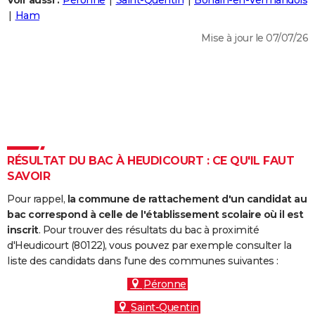
Voir aussi :
Péronne
Saint-Quentin
Bohain-en-Vermandois
City break
Voyage de noces
Climat
Destinations
Voyage nature
Forum
+
Ham
PHOTO
Mise à jour le 07/07/26
GUIDES D'ACHAT
BONS PLANS
CARTE DE VOEUX
Carte Bonne année
Carte Pâques
Carte de Noël
Carte Saint-Valentin
Carte d'anniversaire
DICTIONNAIRE
Biographies
Expressions
Dictionnaire
Citations
Proverbes
RÉSULTAT DU BAC À HEUDICOURT : CE QU'IL FAUT
PROGRAMME TV
SAVOIR
COPAINS D'AVANT
Pour rappel,
la commune de rattachement d'un candidat au
Se connecter
Collèges
Universités
Service militaire
S'inscrire
Lycées
Primaires
Entreprises
Avis de recherche
bac correspond à celle de l'établissement scolaire où il est
AVIS DE DÉCÈS
inscrit
. Pour trouver des résultats du bac à proximité
d'Heudicourt (80122), vous pouvez par exemple consulter la
FORUM
liste des candidats dans l'une des communes suivantes :
Lifestyle
Sport
Television
Cinema
Bricolage
Culture
Auto
Voyage
Péronne
Saint-Quentin