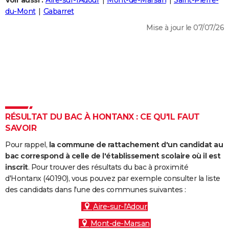
Voir aussi :
Aire-sur-l'Adour
Mont-de-Marsan
Saint-Pierre-
City break
Voyage de noces
Climat
Destinations
Voyage nature
Forum
+
du-Mont
Gabarret
PHOTO
Mise à jour le 07/07/26
GUIDES D'ACHAT
BONS PLANS
CARTE DE VOEUX
Carte Bonne année
Carte Pâques
Carte de Noël
Carte Saint-Valentin
Carte d'anniversaire
DICTIONNAIRE
Biographies
Expressions
Dictionnaire
Citations
Proverbes
RÉSULTAT DU BAC À HONTANX : CE QU'IL FAUT
PROGRAMME TV
SAVOIR
COPAINS D'AVANT
Pour rappel,
la commune de rattachement d'un candidat au
Se connecter
Collèges
Universités
Service militaire
S'inscrire
Lycées
Primaires
Entreprises
Avis de recherche
bac correspond à celle de l'établissement scolaire où il est
AVIS DE DÉCÈS
inscrit
. Pour trouver des résultats du bac à proximité
d'Hontanx (40190), vous pouvez par exemple consulter la liste
FORUM
des candidats dans l'une des communes suivantes :
Lifestyle
Sport
Television
Cinema
Bricolage
Culture
Auto
Voyage
Aire-sur-l'Adour
Mont-de-Marsan