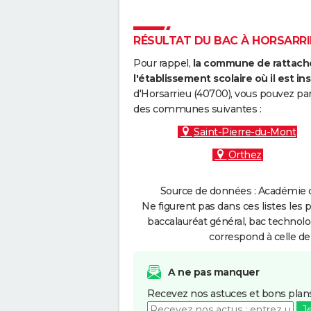
RÉSULTAT DU BAC À HORSARRIE
Pour rappel,
la commune de rattache
l'établissement scolaire où il est ins
d'Horsarrieu (40700), vous pouvez par
des communes suivantes :
Saint-Pierre-du-Mont
Orthez
Source de données : Académie d
Ne figurent pas dans ces listes les 
baccalauréat général, bac technolo
correspond à celle de
A ne pas manquer
Recevez nos astuces et bons plans
J