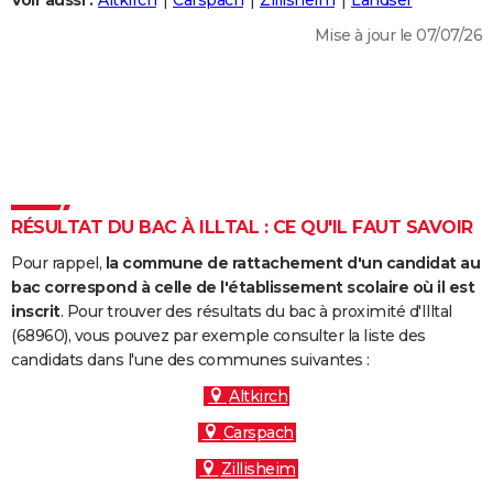
Voir aussi :
Altkirch
Carspach
Zillisheim
Landser
City break
Voyage de noces
Climat
Destinations
Voyage nature
Forum
+
PHOTO
Mise à jour le 07/07/26
GUIDES D'ACHAT
BONS PLANS
CARTE DE VOEUX
Carte Bonne année
Carte Pâques
Carte de Noël
Carte Saint-Valentin
Carte d'anniversaire
DICTIONNAIRE
RÉSULTAT DU BAC À ILLTAL : CE QU'IL FAUT SAVOIR
Biographies
Expressions
Dictionnaire
Citations
Proverbes
PROGRAMME TV
Pour rappel,
la commune de rattachement d'un candidat au
bac correspond à celle de l'établissement scolaire où il est
COPAINS D'AVANT
inscrit
. Pour trouver des résultats du bac à proximité d'Illtal
Se connecter
Collèges
Universités
Service militaire
S'inscrire
Lycées
Primaires
Entreprises
Avis de recherche
(68960), vous pouvez par exemple consulter la liste des
AVIS DE DÉCÈS
candidats dans l'une des communes suivantes :
FORUM
Altkirch
Lifestyle
Sport
Television
Cinema
Bricolage
Culture
Auto
Voyage
Carspach
Zillisheim