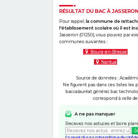
RÉSULTAT DU BAC À JASSERON 
Pour rappel,
la commune de rattache
l'établissement scolaire où il est ins
Jasseron (01250), vous pouvez par exe
communes suivantes :
Bourg-en-Bresse
Nantua
Source de données : Académie
Ne figurent pas dans ces listes les 
baccalauréat général, bac technolo
correspond à celle de
A ne pas manquer
Recevez nos astuces et bons plans
J
En savoir plus sur notre politique de confiden