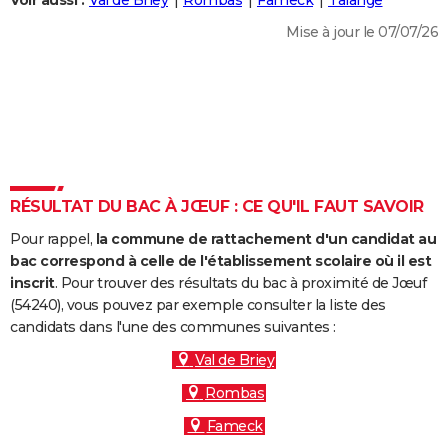
Voir aussi :
Val de Briey
Rombas
Fameck
Talange
City break
Voyage de noces
Climat
Destinations
Voyage nature
Forum
+
PHOTO
Mise à jour le 07/07/26
GUIDES D'ACHAT
BONS PLANS
CARTE DE VOEUX
Carte Bonne année
Carte Pâques
Carte de Noël
Carte Saint-Valentin
Carte d'anniversaire
DICTIONNAIRE
RÉSULTAT DU BAC À JŒUF : CE QU'IL FAUT SAVOIR
Biographies
Expressions
Dictionnaire
Citations
Proverbes
PROGRAMME TV
Pour rappel,
la commune de rattachement d'un candidat au
bac correspond à celle de l'établissement scolaire où il est
COPAINS D'AVANT
inscrit
. Pour trouver des résultats du bac à proximité de Jœuf
Se connecter
Collèges
Universités
Service militaire
S'inscrire
Lycées
Primaires
Entreprises
Avis de recherche
(54240), vous pouvez par exemple consulter la liste des
AVIS DE DÉCÈS
candidats dans l'une des communes suivantes :
FORUM
Val de Briey
Lifestyle
Sport
Television
Cinema
Bricolage
Culture
Auto
Voyage
Rombas
Fameck