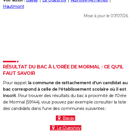
Voir aussi :
Bavay
Le Quesnoy
Aulnoye-Aymeries
City break
Voyage de noces
Climat
Destinations
Voyage nature
Forum
+
Hautmont
PHOTO
Mise à jour le 07/07/26
GUIDES D'ACHAT
BONS PLANS
CARTE DE VOEUX
Carte Bonne année
Carte Pâques
Carte de Noël
Carte Saint-Valentin
Carte d'anniversaire
DICTIONNAIRE
Biographies
Expressions
Dictionnaire
Citations
Proverbes
RÉSULTAT DU BAC À L'ORÉE DE MORMAL : CE QU'IL
PROGRAMME TV
FAUT SAVOIR
COPAINS D'AVANT
Pour rappel,
la commune de rattachement d'un candidat au
Se connecter
Collèges
Universités
Service militaire
S'inscrire
Lycées
Primaires
Entreprises
Avis de recherche
bac correspond à celle de l'établissement scolaire où il est
AVIS DE DÉCÈS
inscrit
. Pour trouver des résultats du bac à proximité de l'Orée
de Mormal (59144), vous pouvez par exemple consulter la liste
FORUM
des candidats dans l'une des communes suivantes :
Lifestyle
Sport
Television
Cinema
Bricolage
Culture
Auto
Voyage
Bavay
Le Quesnoy