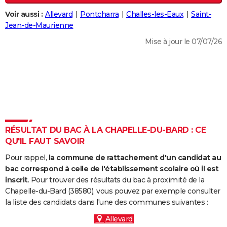
City break
Voyage de noces
Climat
Destinations
Voyage nature
Forum
+
PHOTO
Voir aussi :
Allevard
Pontcharra
Challes-les-Eaux
Saint-
Jean-de-Maurienne
GUIDES D'ACHAT
Mise à jour le 07/07/26
BONS PLANS
CARTE DE VOEUX
Carte Bonne année
Carte Pâques
Carte de Noël
Carte Saint-Valentin
Carte d'anniversaire
DICTIONNAIRE
Biographies
Expressions
Dictionnaire
Citations
Proverbes
PROGRAMME TV
RÉSULTAT DU BAC À LA CHAPELLE-DU-BARD : CE
COPAINS D'AVANT
QU'IL FAUT SAVOIR
Se connecter
Collèges
Universités
Service militaire
S'inscrire
Lycées
Primaires
Entreprises
Avis de recherche
AVIS DE DÉCÈS
Pour rappel,
la commune de rattachement d'un candidat au
bac correspond à celle de l'établissement scolaire où il est
FORUM
inscrit
. Pour trouver des résultats du bac à proximité de la
Chapelle-du-Bard (38580), vous pouvez par exemple consulter
Lifestyle
Sport
Television
Cinema
Bricolage
Culture
Auto
Voyage
la liste des candidats dans l'une des communes suivantes :
Allevard