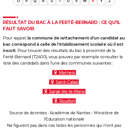
O
P
Q
R
S
T
U
V
W
X
Y
Z
RÉSULTAT DU BAC À LA FERTÉ-BERNARD : CE QU'IL
FAUT SAVOIR
Pour rappel,
la commune de rattachement d'un candidat au
bac correspond à celle de l'établissement scolaire où il est
inscrit
. Pour trouver des résultats du bac à proximité de la
Ferté-Bernard (72400), vous pouvez par exemple consulter la
liste des candidats dans l'une des communes suivantes :
Mamers
Saint-Calais
Sargé-lès-le-Mans
Rouillon
Source de données : Académie de Nantes - Ministère de
l'Education nationale
Ne figurent pas dans ces listes les personnes qui n'ont pas