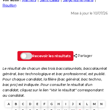
Voir aussi :
Mamers
Saint-Calais
Sargé-lès-le-Mans
City break
Voyage de noces
Climat
Destinations
Voyage nature
Forum
+
Rouillon
PHOTO
Mise à jour le 10/07/26
GUIDES D'ACHAT
BONS PLANS
CARTE DE VOEUX
Carte Bonne année
Carte Pâques
Carte de Noël
Carte Saint-Valentin
Carte d'anniversaire
DICTIONNAIRE
Biographies
Expressions
Dictionnaire
Citations
Proverbes
Partager
PROGRAMME TV
Recevoir les résultats
COPAINS D'AVANT
Le résultat de chacun des trois baccalauréats, baccalauréat
général, bac technologique et bac professionnel, est publié.
Se connecter
Collèges
Universités
Service militaire
S'inscrire
Lycées
Primaires
Entreprises
Avis de recherche
AVIS DE DÉCÈS
Pour chaque candidat, la filière (bac général, bac techno,
bac pro) est indiquée. Pour consulter le résultat d'un
FORUM
candidat, cliquez sur le lien "Voir le résultat" correspondant
Lifestyle
Sport
Television
Cinema
Bricolage
Culture
Auto
Voyage
au candidat.
A
B
C
D
E
F
G
H
I
J
K
L
M
N