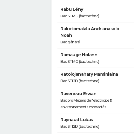
Rabu Lény
Bac STMG (bac techno)
Rakotomalala Andrianasolo
Noah
Bac général
Ramauge Nolann
Bac STMG (bac techno)
Ratolojanahary Maminiaina
Bac STI2D (bac techno)
Raveneau Erwan
Bac pro Métiers de l'électricité &
environnements connectés
Raynaud Lukas
Bac STI2D (bac techno)