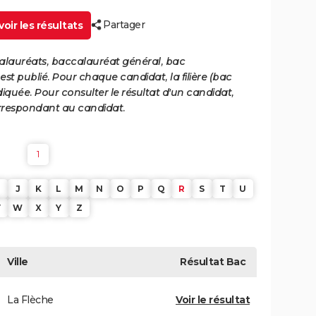
Partager
oir les résultats
calauréats, baccalauréat général, bac
st publié. Pour chaque candidat, la filière (bac
iquée. Pour consulter le résultat d'un candidat,
 correspondant au candidat.
1
J
K
L
M
N
O
P
Q
R
S
T
U
V
W
X
Y
Z
Ville
Résultat
Bac
La Flèche
Voir le résultat