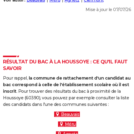
Voir aussi :
Beauvais
Méru
Agnetz
Clermont
City break
Voyage de noces
Climat
Destinations
Voyage nature
Forum
+
PHOTO
Mise à jour le 07/07/26
GUIDES D'ACHAT
BONS PLANS
CARTE DE VOEUX
Carte Bonne année
Carte Pâques
Carte de Noël
Carte Saint-Valentin
Carte d'anniversaire
DICTIONNAIRE
RÉSULTAT DU BAC À LA HOUSSOYE : CE QU'IL FAUT
Biographies
Expressions
Dictionnaire
Citations
Proverbes
SAVOIR
PROGRAMME TV
Pour rappel,
la commune de rattachement d'un candidat au
COPAINS D'AVANT
bac correspond à celle de l'établissement scolaire où il est
Se connecter
Collèges
Universités
Service militaire
S'inscrire
Lycées
Primaires
Entreprises
Avis de recherche
inscrit
. Pour trouver des résultats du bac à proximité de la
AVIS DE DÉCÈS
Houssoye (60390), vous pouvez par exemple consulter la liste
des candidats dans l'une des communes suivantes :
FORUM
Beauvais
Lifestyle
Sport
Television
Cinema
Bricolage
Culture
Auto
Voyage
Méru