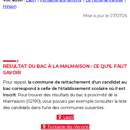
Voir aussi :
Laon
Fontaine-lès-Vervins
Le Hérie-la-Viéville
City break
Voyage de noces
Climat
Destinations
Voyage nature
Forum
+
Hirson
PHOTO
Mise à jour le 07/07/26
GUIDES D'ACHAT
BONS PLANS
CARTE DE VOEUX
Carte Bonne année
Carte Pâques
Carte de Noël
Carte Saint-Valentin
Carte d'anniversaire
DICTIONNAIRE
Biographies
Expressions
Dictionnaire
Citations
Proverbes
RÉSULTAT DU BAC À LA MALMAISON : CE QU'IL FAUT
PROGRAMME TV
SAVOIR
COPAINS D'AVANT
Pour rappel,
la commune de rattachement d'un candidat au
Se connecter
Collèges
Universités
Service militaire
S'inscrire
Lycées
Primaires
Entreprises
Avis de recherche
bac correspond à celle de l'établissement scolaire où il est
AVIS DE DÉCÈS
inscrit
. Pour trouver des résultats du bac à proximité de la
Malmaison (02190), vous pouvez par exemple consulter la liste
FORUM
des candidats dans l'une des communes suivantes :
Lifestyle
Sport
Television
Cinema
Bricolage
Culture
Auto
Voyage
Laon
Fontaine-lès-Vervins