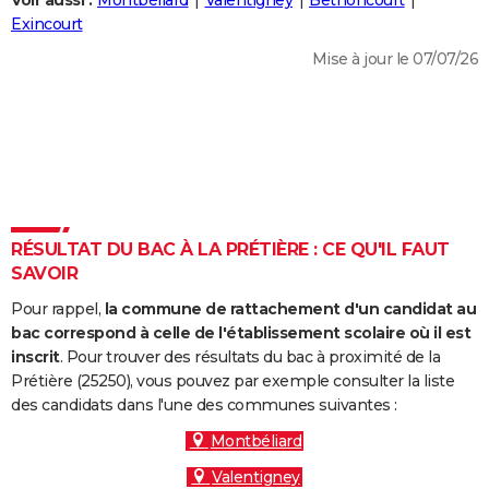
Voir aussi :
Montbéliard
Valentigney
Bethoncourt
City break
Voyage de noces
Climat
Destinations
Voyage nature
Forum
+
Exincourt
PHOTO
Mise à jour le 07/07/26
GUIDES D'ACHAT
BONS PLANS
CARTE DE VOEUX
Carte Bonne année
Carte Pâques
Carte de Noël
Carte Saint-Valentin
Carte d'anniversaire
DICTIONNAIRE
Biographies
Expressions
Dictionnaire
Citations
Proverbes
RÉSULTAT DU BAC À LA PRÉTIÈRE : CE QU'IL FAUT
PROGRAMME TV
SAVOIR
COPAINS D'AVANT
Pour rappel,
la commune de rattachement d'un candidat au
Se connecter
Collèges
Universités
Service militaire
S'inscrire
Lycées
Primaires
Entreprises
Avis de recherche
bac correspond à celle de l'établissement scolaire où il est
AVIS DE DÉCÈS
inscrit
. Pour trouver des résultats du bac à proximité de la
Prétière (25250), vous pouvez par exemple consulter la liste
FORUM
des candidats dans l'une des communes suivantes :
Lifestyle
Sport
Television
Cinema
Bricolage
Culture
Auto
Voyage
Montbéliard
Valentigney