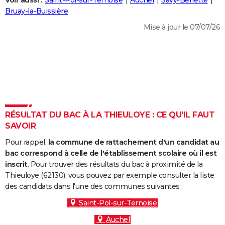
Voir aussi :
Saint-Pol-sur-Ternoise
Auchel
Savy-Berlette
City break
Voyage de noces
Climat
Destinations
Voyage nature
Forum
+
Bruay-la-Buissière
PHOTO
Mise à jour le 07/07/26
GUIDES D'ACHAT
BONS PLANS
CARTE DE VOEUX
Carte Bonne année
Carte Pâques
Carte de Noël
Carte Saint-Valentin
Carte d'anniversaire
DICTIONNAIRE
Biographies
Expressions
Dictionnaire
Citations
Proverbes
RÉSULTAT DU BAC À LA THIEULOYE : CE QU'IL FAUT
PROGRAMME TV
SAVOIR
COPAINS D'AVANT
Pour rappel,
la commune de rattachement d'un candidat au
Se connecter
Collèges
Universités
Service militaire
S'inscrire
Lycées
Primaires
Entreprises
Avis de recherche
bac correspond à celle de l'établissement scolaire où il est
AVIS DE DÉCÈS
inscrit
. Pour trouver des résultats du bac à proximité de la
Thieuloye (62130), vous pouvez par exemple consulter la liste
FORUM
des candidats dans l'une des communes suivantes :
Lifestyle
Sport
Television
Cinema
Bricolage
Culture
Auto
Voyage
Saint-Pol-sur-Ternoise
Auchel