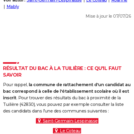
Voir aussi :
Saint-Germain-Lespinasse
Le Coteau
Roanne
City break
Voyage de noces
Climat
Destinations
Voyage nature
Forum
+
Mably
PHOTO
Mise à jour le 07/07/26
GUIDES D'ACHAT
BONS PLANS
CARTE DE VOEUX
Carte Bonne année
Carte Pâques
Carte de Noël
Carte Saint-Valentin
Carte d'anniversaire
DICTIONNAIRE
Biographies
Expressions
Dictionnaire
Citations
Proverbes
RÉSULTAT DU BAC À LA TUILIÈRE : CE QU'IL FAUT
PROGRAMME TV
SAVOIR
COPAINS D'AVANT
Pour rappel,
la commune de rattachement d'un candidat au
Se connecter
Collèges
Universités
Service militaire
S'inscrire
Lycées
Primaires
Entreprises
Avis de recherche
bac correspond à celle de l'établissement scolaire où il est
AVIS DE DÉCÈS
inscrit
. Pour trouver des résultats du bac à proximité de la
Tuilière (42830), vous pouvez par exemple consulter la liste
FORUM
des candidats dans l'une des communes suivantes :
Lifestyle
Sport
Television
Cinema
Bricolage
Culture
Auto
Voyage
Saint-Germain-Lespinasse
Le Coteau