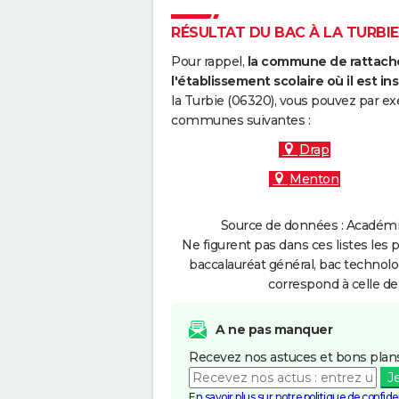
RÉSULTAT DU BAC À LA TURBIE 
Pour rappel,
la commune de rattache
l'établissement scolaire où il est ins
la Turbie (06320), vous pouvez par ex
communes suivantes :
Drap
Menton
Source de données : Académie
Ne figurent pas dans ces listes les 
baccalauréat général, bac technolo
correspond à celle de
A ne pas manquer
Recevez nos astuces et bons plans
J
En savoir plus sur notre politique de confiden