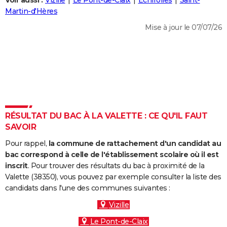
Voir aussi :
Vizille
Le Pont-de-Claix
Échirolles
Saint-
City break
Voyage de noces
Climat
Destinations
Voyage nature
Forum
+
Martin-d'Hères
PHOTO
Mise à jour le 07/07/26
GUIDES D'ACHAT
BONS PLANS
CARTE DE VOEUX
Carte Bonne année
Carte Pâques
Carte de Noël
Carte Saint-Valentin
Carte d'anniversaire
DICTIONNAIRE
Biographies
Expressions
Dictionnaire
Citations
Proverbes
RÉSULTAT DU BAC À LA VALETTE : CE QU'IL FAUT
PROGRAMME TV
SAVOIR
COPAINS D'AVANT
Pour rappel,
la commune de rattachement d'un candidat au
Se connecter
Collèges
Universités
Service militaire
S'inscrire
Lycées
Primaires
Entreprises
Avis de recherche
bac correspond à celle de l'établissement scolaire où il est
AVIS DE DÉCÈS
inscrit
. Pour trouver des résultats du bac à proximité de la
Valette (38350), vous pouvez par exemple consulter la liste des
FORUM
candidats dans l'une des communes suivantes :
Lifestyle
Sport
Television
Cinema
Bricolage
Culture
Auto
Voyage
Vizille
Le Pont-de-Claix