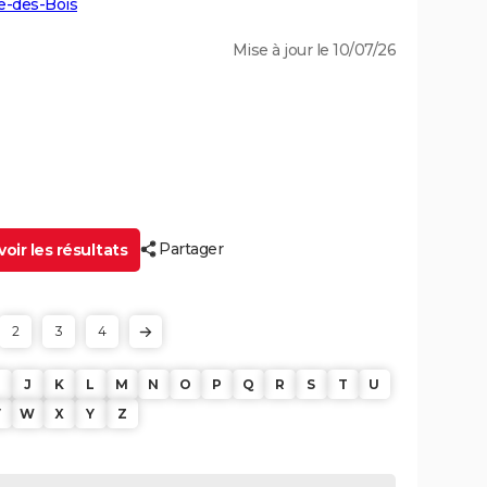
e-des-Bois
Mise à jour le 10/07/26
Partager
oir les résultats
2
3
4
J
K
L
M
N
O
P
Q
R
S
T
U
V
W
X
Y
Z