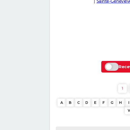
Sainte-Genevièv
Recev
1
A
B
C
D
E
F
G
H
I