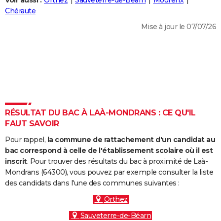
Voir aussi :
Orthez
Sauveterre-de-Béarn
Mourenx
City break
Voyage de noces
Climat
Destinations
Voyage nature
Forum
+
Chéraute
PHOTO
Mise à jour le 07/07/26
GUIDES D'ACHAT
BONS PLANS
CARTE DE VOEUX
Carte Bonne année
Carte Pâques
Carte de Noël
Carte Saint-Valentin
Carte d'anniversaire
DICTIONNAIRE
Biographies
Expressions
Dictionnaire
Citations
Proverbes
RÉSULTAT DU BAC À LAÀ-MONDRANS : CE QU'IL
PROGRAMME TV
FAUT SAVOIR
COPAINS D'AVANT
Pour rappel,
la commune de rattachement d'un candidat au
Se connecter
Collèges
Universités
Service militaire
S'inscrire
Lycées
Primaires
Entreprises
Avis de recherche
bac correspond à celle de l'établissement scolaire où il est
AVIS DE DÉCÈS
inscrit
. Pour trouver des résultats du bac à proximité de Laà-
Mondrans (64300), vous pouvez par exemple consulter la liste
FORUM
des candidats dans l'une des communes suivantes :
Lifestyle
Sport
Television
Cinema
Bricolage
Culture
Auto
Voyage
Orthez
Sauveterre-de-Béarn