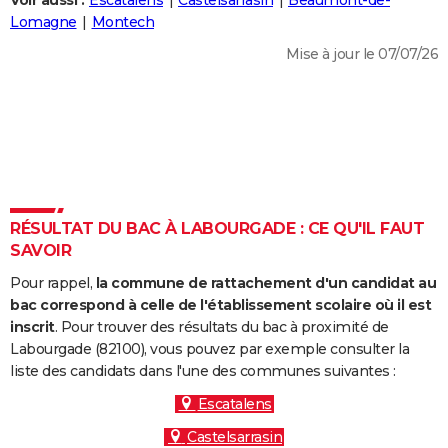
Voir aussi :
Escatalens
Castelsarrasin
Beaumont-de-
City break
Voyage de noces
Climat
Destinations
Voyage nature
Forum
+
Lomagne
Montech
PHOTO
Mise à jour le 07/07/26
GUIDES D'ACHAT
BONS PLANS
CARTE DE VOEUX
Carte Bonne année
Carte Pâques
Carte de Noël
Carte Saint-Valentin
Carte d'anniversaire
DICTIONNAIRE
Biographies
Expressions
Dictionnaire
Citations
Proverbes
RÉSULTAT DU BAC À LABOURGADE : CE QU'IL FAUT
PROGRAMME TV
SAVOIR
COPAINS D'AVANT
Pour rappel,
la commune de rattachement d'un candidat au
Se connecter
Collèges
Universités
Service militaire
S'inscrire
Lycées
Primaires
Entreprises
Avis de recherche
bac correspond à celle de l'établissement scolaire où il est
AVIS DE DÉCÈS
inscrit
. Pour trouver des résultats du bac à proximité de
Labourgade (82100), vous pouvez par exemple consulter la
FORUM
liste des candidats dans l'une des communes suivantes :
Lifestyle
Sport
Television
Cinema
Bricolage
Culture
Auto
Voyage
Escatalens
Castelsarrasin