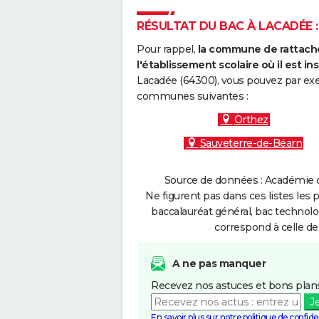
RÉSULTAT DU BAC À LACADÉE :
Pour rappel,
la commune de rattache
l'établissement scolaire où il est ins
Lacadée (64300), vous pouvez par exem
communes suivantes :
Orthez
Sauveterre-de-Béarn
Source de données : Académie d
Ne figurent pas dans ces listes les 
baccalauréat général, bac technolo
correspond à celle de
A ne pas manquer
Recevez nos astuces et bons plans
J
En savoir plus sur notre politique de confiden