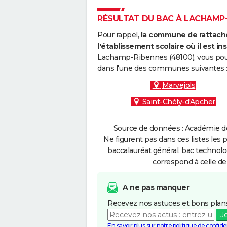
RÉSULTAT DU BAC À LACHAMP-R
Pour rappel,
la commune de rattache
l'établissement scolaire où il est ins
Lachamp-Ribennes (48100), vous pouv
dans l'une des communes suivantes 
Marvejols
Saint-Chély-d'Apcher
Source de données : Académie de 
Ne figurent pas dans ces listes les 
baccalauréat général, bac technolo
correspond à celle de
A ne pas manquer
Recevez nos astuces et bons plans
J
En savoir plus sur notre politique de confiden