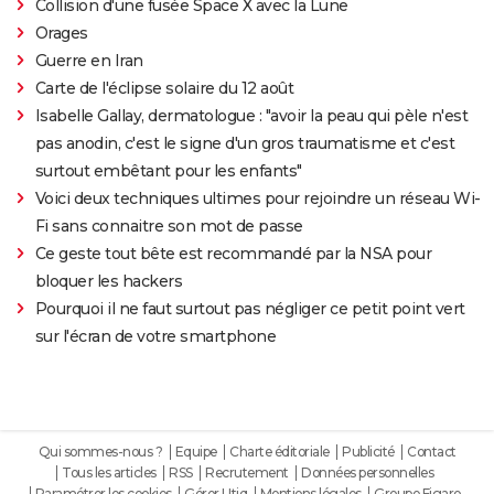
Collision d'une fusée Space X avec la Lune
Orages
Guerre en Iran
Carte de l'éclipse solaire du 12 août
Isabelle Gallay, dermatologue : "avoir la peau qui pèle n'est
pas anodin, c'est le signe d'un gros traumatisme et c'est
surtout embêtant pour les enfants"
Voici deux techniques ultimes pour rejoindre un réseau Wi-
Fi sans connaitre son mot de passe
Ce geste tout bête est recommandé par la NSA pour
bloquer les hackers
Pourquoi il ne faut surtout pas négliger ce petit point vert
sur l'écran de votre smartphone
Qui sommes-nous ?
Equipe
Charte éditoriale
Publicité
Contact
Tous les articles
RSS
Recrutement
Données personnelles
Paramétrer les cookies
Gérer Utiq
Mentions légales
Groupe Figaro