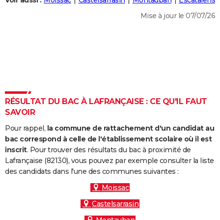
Voir aussi :
Moissac
Castelsarrasin
Montauban
Escatalens
City break
Voyage de noces
Climat
Destinations
Voyage nature
Forum
+
PHOTO
Mise à jour le 07/07/26
GUIDES D'ACHAT
BONS PLANS
CARTE DE VOEUX
Carte Bonne année
Carte Pâques
Carte de Noël
Carte Saint-Valentin
Carte d'anniversaire
DICTIONNAIRE
RÉSULTAT DU BAC À LAFRANÇAISE : CE QU'IL FAUT
Biographies
Expressions
Dictionnaire
Citations
Proverbes
SAVOIR
PROGRAMME TV
Pour rappel,
la commune de rattachement d'un candidat au
COPAINS D'AVANT
bac correspond à celle de l'établissement scolaire où il est
Se connecter
Collèges
Universités
Service militaire
S'inscrire
Lycées
Primaires
Entreprises
Avis de recherche
inscrit
. Pour trouver des résultats du bac à proximité de
AVIS DE DÉCÈS
Lafrançaise (82130), vous pouvez par exemple consulter la liste
des candidats dans l'une des communes suivantes :
FORUM
Moissac
Lifestyle
Sport
Television
Cinema
Bricolage
Culture
Auto
Voyage
Castelsarrasin