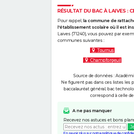
RÉSULTAT DU BAC À LAIVES : C
Pour rappel,
la commune de rattache
l'établissement scolaire où il est ins
Laives (71240), vous pouvez par exemp
communes suivantes :
Tournus
Champforgeuil
Source de données : Académie 
Ne figurent pas dans ces listes les 
baccalauréat général, bac technolo
correspond à celle de
A ne pas manquer
Recevez nos astuces et bons plans
J
En savoir plus sur notre politique de confiden