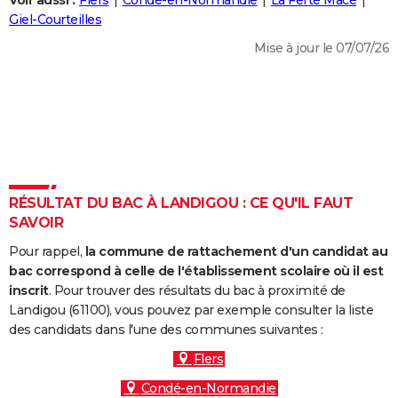
Voir aussi :
Flers
Condé-en-Normandie
La Ferté Macé
City break
Voyage de noces
Climat
Destinations
Voyage nature
Forum
+
Giel-Courteilles
PHOTO
Mise à jour le 07/07/26
GUIDES D'ACHAT
BONS PLANS
CARTE DE VOEUX
Carte Bonne année
Carte Pâques
Carte de Noël
Carte Saint-Valentin
Carte d'anniversaire
DICTIONNAIRE
Biographies
Expressions
Dictionnaire
Citations
Proverbes
RÉSULTAT DU BAC À LANDIGOU : CE QU'IL FAUT
PROGRAMME TV
SAVOIR
COPAINS D'AVANT
Pour rappel,
la commune de rattachement d'un candidat au
Se connecter
Collèges
Universités
Service militaire
S'inscrire
Lycées
Primaires
Entreprises
Avis de recherche
bac correspond à celle de l'établissement scolaire où il est
AVIS DE DÉCÈS
inscrit
. Pour trouver des résultats du bac à proximité de
Landigou (61100), vous pouvez par exemple consulter la liste
FORUM
des candidats dans l'une des communes suivantes :
Lifestyle
Sport
Television
Cinema
Bricolage
Culture
Auto
Voyage
Flers
Condé-en-Normandie