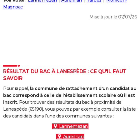
Voir aussi :
Lannemezan
Aureilhan
Tarbes
Monléon-
City break
Voyage de noces
Climat
Destinations
Voyage nature
Forum
+
Magnoac
PHOTO
Mise à jour le 07/07/26
GUIDES D'ACHAT
BONS PLANS
CARTE DE VOEUX
Carte Bonne année
Carte Pâques
Carte de Noël
Carte Saint-Valentin
Carte d'anniversaire
DICTIONNAIRE
Biographies
Expressions
Dictionnaire
Citations
Proverbes
RÉSULTAT DU BAC À LANESPÈDE : CE QU'IL FAUT
PROGRAMME TV
SAVOIR
COPAINS D'AVANT
Pour rappel,
la commune de rattachement d'un candidat au
Se connecter
Collèges
Universités
Service militaire
S'inscrire
Lycées
Primaires
Entreprises
Avis de recherche
bac correspond à celle de l'établissement scolaire où il est
AVIS DE DÉCÈS
inscrit
. Pour trouver des résultats du bac à proximité de
Lanespède (65190), vous pouvez par exemple consulter la liste
FORUM
des candidats dans l'une des communes suivantes :
Lifestyle
Sport
Television
Cinema
Bricolage
Culture
Auto
Voyage
Lannemezan
Aureilhan