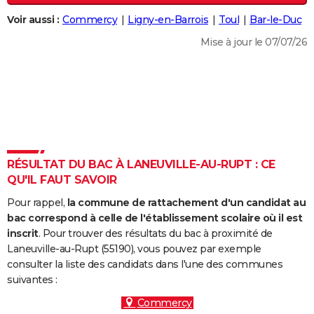
City break
Voyage de noces
Climat
Destinations
Voyage nature
Forum
+
PHOTO
Voir aussi :
Commercy
Ligny-en-Barrois
Toul
Bar-le-Duc
Mise à jour le 07/07/26
GUIDES D'ACHAT
BONS PLANS
CARTE DE VOEUX
Carte Bonne année
Carte Pâques
Carte de Noël
Carte Saint-Valentin
Carte d'anniversaire
DICTIONNAIRE
Biographies
Expressions
Dictionnaire
Citations
Proverbes
PROGRAMME TV
RÉSULTAT DU BAC À LANEUVILLE-AU-RUPT : CE
QU'IL FAUT SAVOIR
COPAINS D'AVANT
Pour rappel,
la commune de rattachement d'un candidat au
Se connecter
Collèges
Universités
Service militaire
S'inscrire
Lycées
Primaires
Entreprises
Avis de recherche
AVIS DE DÉCÈS
bac correspond à celle de l'établissement scolaire où il est
inscrit
. Pour trouver des résultats du bac à proximité de
FORUM
Laneuville-au-Rupt (55190), vous pouvez par exemple
consulter la liste des candidats dans l'une des communes
Lifestyle
Sport
Television
Cinema
Bricolage
Culture
Auto
Voyage
suivantes :
Commercy