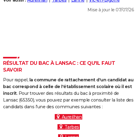
Voir aussi :
Aureilhan
Tarbes
Lanne
Vic-en-Bigorre
City break
Voyage de noces
Climat
Destinations
Voyage nature
Forum
+
PHOTO
Mise à jour le 07/07/26
GUIDES D'ACHAT
BONS PLANS
CARTE DE VOEUX
Carte Bonne année
Carte Pâques
Carte de Noël
Carte Saint-Valentin
Carte d'anniversaire
DICTIONNAIRE
RÉSULTAT DU BAC À LANSAC : CE QU'IL FAUT
Biographies
Expressions
Dictionnaire
Citations
Proverbes
SAVOIR
PROGRAMME TV
Pour rappel,
la commune de rattachement d'un candidat au
COPAINS D'AVANT
bac correspond à celle de l'établissement scolaire où il est
Se connecter
Collèges
Universités
Service militaire
S'inscrire
Lycées
Primaires
Entreprises
Avis de recherche
inscrit
. Pour trouver des résultats du bac à proximité de
AVIS DE DÉCÈS
Lansac (65350), vous pouvez par exemple consulter la liste des
candidats dans l'une des communes suivantes :
FORUM
Aureilhan
Lifestyle
Sport
Television
Cinema
Bricolage
Culture
Auto
Voyage
Tarbes