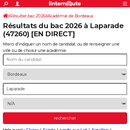
ACTUALITÉS
Connexion
S'inscrire
Résultat bac 2026
Académie de Bordeaux
Rechercher
Société
Education
Villes
Politique
Faits Divers
Monde
+
SPORT
Résultats du bac 2026 à
Laparade
Football
Cyclisme
Forum
Coupe du monde 2026
Tennis
Rugby
CULTURE
(47260) [EN DIRECT]
TNT
Cinéma
Musique
Programme TV
Streaming
Sorties cinéma
+
FINANCE
Merci d'indiquer un nom de candidat, ou de renseigner une
ville ou de choisir une académie.
Impôts
Immobilier
Banque
Crédit
Retraite
Epargne
Risques naturels par ville
Assurance
AUTO
Réserver un essai
Berlines
Forum auto
Essais
Citadines
SUV
+
HIGH-TECH
Meilleur smartphone
Ordinateurs
Guide high-tech
Mobiles
Internet
Jeux vidéo
+
BRICOLAGE
Aménagement intérieur
Cuisine
Jardinage
+
Forum
Extérieur
Salle de bains
Rangement
WEEK-END
Escapades
Expositions
Week-end nature
Guides de France
Patrimoine
Musées
+
LIFESTYLE
Bien-être
Mode
+
Art de vivre
Loisirs
Modes de vie
SANTE
Guide de la santé
Médicaments
+
Alimentation
Maladies
Sommeil
VOYAGE