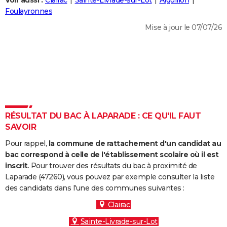
Voir aussi :
Clairac
Sainte-Livrade-sur-Lot
Aiguillon
City break
Voyage de noces
Climat
Destinations
Voyage nature
Forum
+
Foulayronnes
PHOTO
Mise à jour le 07/07/26
GUIDES D'ACHAT
BONS PLANS
CARTE DE VOEUX
Carte Bonne année
Carte Pâques
Carte de Noël
Carte Saint-Valentin
Carte d'anniversaire
DICTIONNAIRE
Biographies
Expressions
Dictionnaire
Citations
Proverbes
RÉSULTAT DU BAC À LAPARADE : CE QU'IL FAUT
PROGRAMME TV
SAVOIR
COPAINS D'AVANT
Pour rappel,
la commune de rattachement d'un candidat au
Se connecter
Collèges
Universités
Service militaire
S'inscrire
Lycées
Primaires
Entreprises
Avis de recherche
bac correspond à celle de l'établissement scolaire où il est
AVIS DE DÉCÈS
inscrit
. Pour trouver des résultats du bac à proximité de
Laparade (47260), vous pouvez par exemple consulter la liste
FORUM
des candidats dans l'une des communes suivantes :
Lifestyle
Sport
Television
Cinema
Bricolage
Culture
Auto
Voyage
Clairac
Sainte-Livrade-sur-Lot