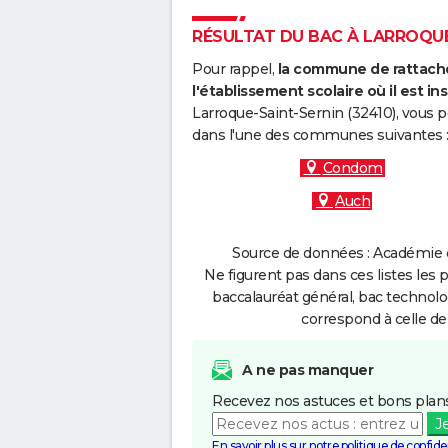
RÉSULTAT DU BAC À LARROQUE-
Pour rappel,
la commune de rattache
l'établissement scolaire où il est ins
Larroque-Saint-Sernin (32410), vous p
dans l'une des communes suivantes 
Condom
Auch
Source de données : Académie d
Ne figurent pas dans ces listes les 
baccalauréat général, bac technolo
correspond à celle de
A ne pas manquer
Recevez nos astuces et bons plans
J
En savoir plus sur notre politique de confiden