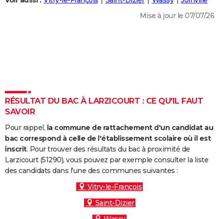
Voir aussi :
Vitry-le-François
Saint-Dizier
Wassy
Joinville
City break
Voyage de noces
Climat
Destinations
Voyage nature
Forum
+
PHOTO
Mise à jour le 07/07/26
GUIDES D'ACHAT
BONS PLANS
CARTE DE VOEUX
Carte Bonne année
Carte Pâques
Carte de Noël
Carte Saint-Valentin
Carte d'anniversaire
DICTIONNAIRE
RÉSULTAT DU BAC À LARZICOURT : CE QU'IL FAUT
Biographies
Expressions
Dictionnaire
Citations
Proverbes
SAVOIR
PROGRAMME TV
Pour rappel,
la commune de rattachement d'un candidat au
COPAINS D'AVANT
bac correspond à celle de l'établissement scolaire où il est
Se connecter
Collèges
Universités
Service militaire
S'inscrire
Lycées
Primaires
Entreprises
Avis de recherche
inscrit
. Pour trouver des résultats du bac à proximité de
AVIS DE DÉCÈS
Larzicourt (51290), vous pouvez par exemple consulter la liste
des candidats dans l'une des communes suivantes :
FORUM
Vitry-le-François
Lifestyle
Sport
Television
Cinema
Bricolage
Culture
Auto
Voyage
Saint-Dizier