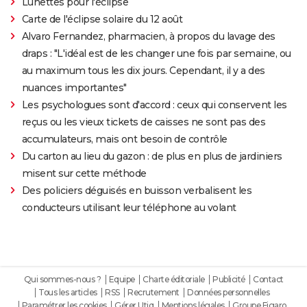
Lunettes pour l'éclipse
Carte de l'éclipse solaire du 12 août
Alvaro Fernandez, pharmacien, à propos du lavage des
draps : "L'idéal est de les changer une fois par semaine, ou
au maximum tous les dix jours. Cependant, il y a des
nuances importantes"
Les psychologues sont d'accord : ceux qui conservent les
reçus ou les vieux tickets de caisses ne sont pas des
accumulateurs, mais ont besoin de contrôle
Du carton au lieu du gazon : de plus en plus de jardiniers
misent sur cette méthode
Des policiers déguisés en buisson verbalisent les
conducteurs utilisant leur téléphone au volant
Qui sommes-nous ?
Equipe
Charte éditoriale
Publicité
Contact
Tous les articles
RSS
Recrutement
Données personnelles
Paramétrer les cookies
Gérer Utiq
Mentions légales
Groupe Figaro