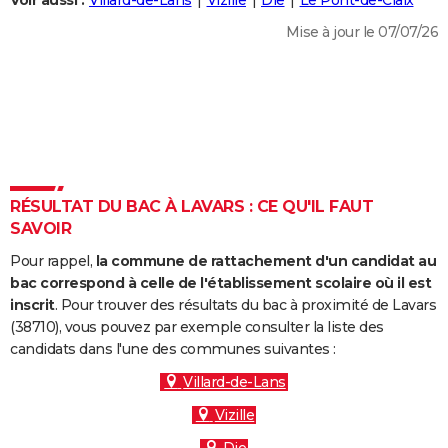
Voir aussi :
Villard-de-Lans
Vizille
Die
Le Pont-de-Claix
City break
Voyage de noces
Climat
Destinations
Voyage nature
Forum
+
PHOTO
Mise à jour le 07/07/26
GUIDES D'ACHAT
BONS PLANS
CARTE DE VOEUX
Carte Bonne année
Carte Pâques
Carte de Noël
Carte Saint-Valentin
Carte d'anniversaire
DICTIONNAIRE
RÉSULTAT DU BAC À LAVARS : CE QU'IL FAUT
Biographies
Expressions
Dictionnaire
Citations
Proverbes
SAVOIR
PROGRAMME TV
Pour rappel,
la commune de rattachement d'un candidat au
COPAINS D'AVANT
bac correspond à celle de l'établissement scolaire où il est
Se connecter
Collèges
Universités
Service militaire
S'inscrire
Lycées
Primaires
Entreprises
Avis de recherche
inscrit
. Pour trouver des résultats du bac à proximité de Lavars
AVIS DE DÉCÈS
(38710), vous pouvez par exemple consulter la liste des
candidats dans l'une des communes suivantes :
FORUM
Villard-de-Lans
Lifestyle
Sport
Television
Cinema
Bricolage
Culture
Auto
Voyage
Vizille