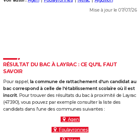
Voir aussi :
Agen
Foulayronnes
Nérac
Aiguillon
City break
Voyage de noces
Climat
Destinations
Voyage nature
Forum
+
PHOTO
Mise à jour le 07/07/26
GUIDES D'ACHAT
BONS PLANS
CARTE DE VOEUX
Carte Bonne année
Carte Pâques
Carte de Noël
Carte Saint-Valentin
Carte d'anniversaire
DICTIONNAIRE
RÉSULTAT DU BAC À LAYRAC : CE QU'IL FAUT
Biographies
Expressions
Dictionnaire
Citations
Proverbes
SAVOIR
PROGRAMME TV
Pour rappel,
la commune de rattachement d'un candidat au
COPAINS D'AVANT
bac correspond à celle de l'établissement scolaire où il est
Se connecter
Collèges
Universités
Service militaire
S'inscrire
Lycées
Primaires
Entreprises
Avis de recherche
inscrit
. Pour trouver des résultats du bac à proximité de Layrac
AVIS DE DÉCÈS
(47390), vous pouvez par exemple consulter la liste des
candidats dans l'une des communes suivantes :
FORUM
Agen
Lifestyle
Sport
Television
Cinema
Bricolage
Culture
Auto
Voyage
Foulayronnes