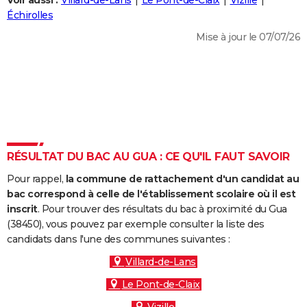
Voir aussi :
Villard-de-Lans
Le Pont-de-Claix
Vizille
City break
Voyage de noces
Climat
Destinations
Voyage nature
Forum
+
Échirolles
PHOTO
Mise à jour le 07/07/26
GUIDES D'ACHAT
BONS PLANS
CARTE DE VOEUX
Carte Bonne année
Carte Pâques
Carte de Noël
Carte Saint-Valentin
Carte d'anniversaire
DICTIONNAIRE
Biographies
Expressions
Dictionnaire
Citations
Proverbes
RÉSULTAT DU BAC AU GUA : CE QU'IL FAUT SAVOIR
PROGRAMME TV
Pour rappel,
la commune de rattachement d'un candidat au
COPAINS D'AVANT
bac correspond à celle de l'établissement scolaire où il est
Se connecter
Collèges
Universités
Service militaire
S'inscrire
Lycées
Primaires
Entreprises
Avis de recherche
inscrit
. Pour trouver des résultats du bac à proximité du Gua
AVIS DE DÉCÈS
(38450), vous pouvez par exemple consulter la liste des
candidats dans l'une des communes suivantes :
FORUM
Villard-de-Lans
Lifestyle
Sport
Television
Cinema
Bricolage
Culture
Auto
Voyage
Le Pont-de-Claix