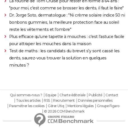
La routine de Tom Cruise pour rester en forme à 64 ans :
"pour moi, c'est comme se brosser les dents, il faut le faire"
Dr. Jorge Soto, dermatologue : "Ni crème solaire indice 50 ni
bonbons gummies, la meilleure protection face au soleil
reste les vêtements et l'ombre"
Plus efficace qu'une tapette à mouches : c'est l'astuce facile
pour attraper les mouches dans la maison
Test de maths : les candidats du brevet s'y sont cassé les
dents, saurez-vous trouver la solution en quelques
minutes ?
Qui sommes-nous ?
Equipe
Charte éditoriale
Publicité
Contact
Tous les articles
RSS
Recrutement
Données personnelles
Paramétrer les cookies
Gérer Utiq
Mentions légales
Groupe Figaro
© 2026 CCM Benchmark