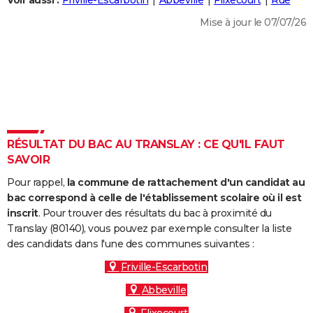
Voir aussi :
Friville-Escarbotin
Abbeville
Flixecourt
Rue
City break
Voyage de noces
Climat
Destinations
Voyage nature
Forum
+
PHOTO
Mise à jour le 07/07/26
GUIDES D'ACHAT
BONS PLANS
CARTE DE VOEUX
Carte Bonne année
Carte Pâques
Carte de Noël
Carte Saint-Valentin
Carte d'anniversaire
DICTIONNAIRE
RÉSULTAT DU BAC AU TRANSLAY : CE QU'IL FAUT
Biographies
Expressions
Dictionnaire
Citations
Proverbes
SAVOIR
PROGRAMME TV
Pour rappel,
la commune de rattachement d'un candidat au
COPAINS D'AVANT
bac correspond à celle de l'établissement scolaire où il est
Se connecter
Collèges
Universités
Service militaire
S'inscrire
Lycées
Primaires
Entreprises
Avis de recherche
inscrit
. Pour trouver des résultats du bac à proximité du
AVIS DE DÉCÈS
Translay (80140), vous pouvez par exemple consulter la liste
des candidats dans l'une des communes suivantes :
FORUM
Friville-Escarbotin
Lifestyle
Sport
Television
Cinema
Bricolage
Culture
Auto
Voyage
Abbeville