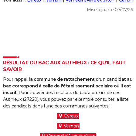
Voir aussi :
Évreux
Vernon
Verneuil d'Avre et d'Iton
Gaillon
City break
Voyage de noces
Climat
Destinations
Voyage nature
Forum
+
PHOTO
Mise à jour le 07/07/26
GUIDES D'ACHAT
BONS PLANS
CARTE DE VOEUX
Carte Bonne année
Carte Pâques
Carte de Noël
Carte Saint-Valentin
Carte d'anniversaire
DICTIONNAIRE
RÉSULTAT DU BAC AUX AUTHIEUX : CE QU'IL FAUT
Biographies
Expressions
Dictionnaire
Citations
Proverbes
SAVOIR
PROGRAMME TV
Pour rappel,
la commune de rattachement d'un candidat au
COPAINS D'AVANT
bac correspond à celle de l'établissement scolaire où il est
Se connecter
Collèges
Universités
Service militaire
S'inscrire
Lycées
Primaires
Entreprises
Avis de recherche
inscrit
. Pour trouver des résultats du bac à proximité des
AVIS DE DÉCÈS
Authieux (27220), vous pouvez par exemple consulter la liste
des candidats dans l'une des communes suivantes :
FORUM
Évreux
Lifestyle
Sport
Television
Cinema
Bricolage
Culture
Auto
Voyage
Vernon