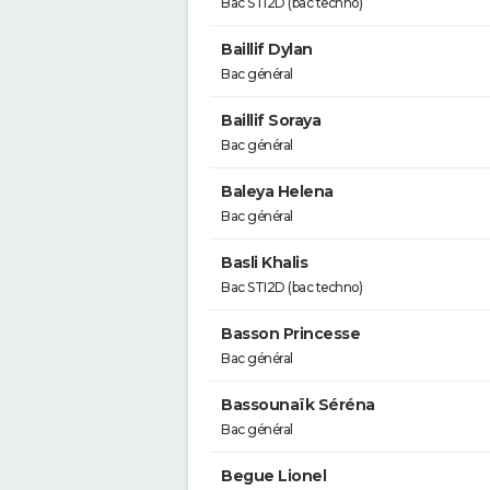
Bac STI2D (bac techno)
Baillif Dylan
Bac général
Baillif Soraya
Bac général
Baleya Helena
Bac général
Basli Khalis
Bac STI2D (bac techno)
Basson Princesse
Bac général
Bassounaïk Séréna
Bac général
Begue Lionel