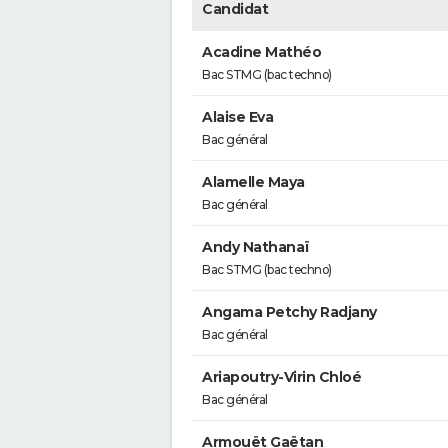
Candidat
Acadine Mathéo
Bac STMG (bac techno)
Alaise Eva
Bac général
Alamelle Maya
Bac général
Andy Nathanaï
Bac STMG (bac techno)
Angama Petchy Radjany
Bac général
Ariapoutry-Virin Chloé
Bac général
Armouët Gaëtan