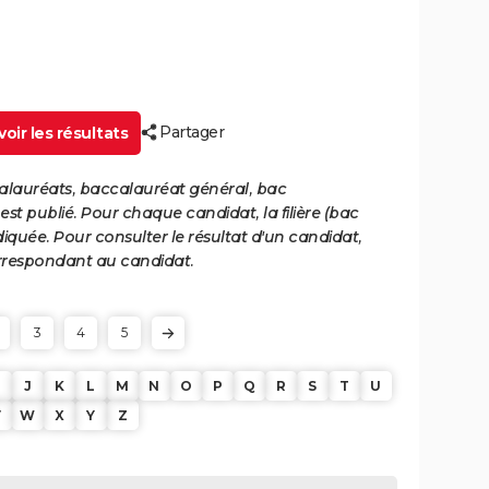
Partager
oir les résultats
calauréats, baccalauréat général, bac
st publié. Pour chaque candidat, la filière (bac
iquée. Pour consulter le résultat d'un candidat,
 correspondant au candidat.
3
4
5
J
K
L
M
N
O
P
Q
R
S
T
U
V
W
X
Y
Z