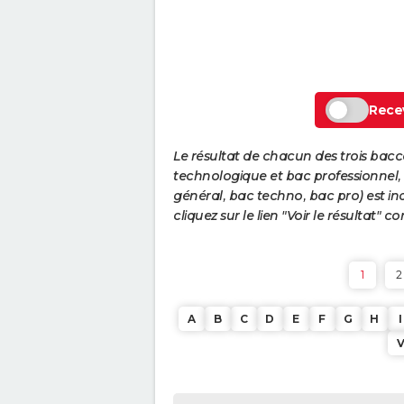
Recev
Le résultat de chacun des trois bac
technologique et bac professionnel, e
général, bac techno, bac pro) est ind
cliquez sur le lien "Voir le résultat"
1
2
A
B
C
D
E
F
G
H
I