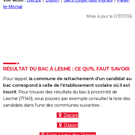
Voir aussi :
Decize
Digoin
Saint-Léger-des-Vignes
Paray-
City break
Voyage de noces
Climat
Destinations
Voyage nature
Forum
+
le-Monial
PHOTO
Mise à jour le 07/07/26
GUIDES D'ACHAT
BONS PLANS
CARTE DE VOEUX
Carte Bonne année
Carte Pâques
Carte de Noël
Carte Saint-Valentin
Carte d'anniversaire
DICTIONNAIRE
Biographies
Expressions
Dictionnaire
Citations
Proverbes
RÉSULTAT DU BAC À LESME : CE QU'IL FAUT SAVOIR
PROGRAMME TV
Pour rappel,
la commune de rattachement d'un candidat au
COPAINS D'AVANT
bac correspond à celle de l'établissement scolaire où il est
Se connecter
Collèges
Universités
Service militaire
S'inscrire
Lycées
Primaires
Entreprises
Avis de recherche
inscrit
. Pour trouver des résultats du bac à proximité de
AVIS DE DÉCÈS
Lesme (71140), vous pouvez par exemple consulter la liste des
candidats dans l'une des communes suivantes :
FORUM
Decize
Lifestyle
Sport
Television
Cinema
Bricolage
Culture
Auto
Voyage
Digoin