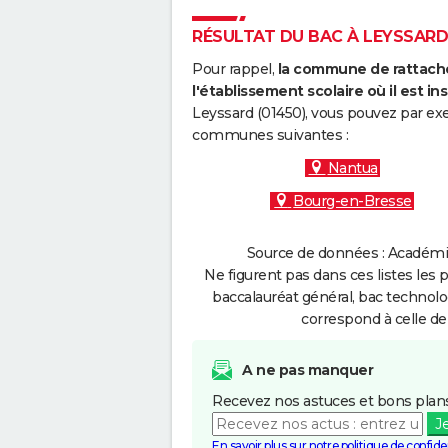
RÉSULTAT DU BAC À LEYSSARD 
Pour rappel,
la commune de rattache
l'établissement scolaire où il est ins
Leyssard (01450), vous pouvez par exe
communes suivantes :
Nantua
Bourg-en-Bresse
Source de données : Académie
Ne figurent pas dans ces listes les 
baccalauréat général, bac technolo
correspond à celle de
A ne pas manquer
Recevez nos astuces et bons plans
J
En savoir plus sur notre politique de confiden