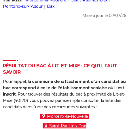
Voir aussi :
Morcenx-la-Nouvelle
Saint-Paul-lès-Dax
City break
Voyage de noces
Climat
Destinations
Voyage nature
Forum
+
Pontonx-sur-l'Adour
Dax
PHOTO
Mise à jour le 07/07/26
GUIDES D'ACHAT
BONS PLANS
CARTE DE VOEUX
Carte Bonne année
Carte Pâques
Carte de Noël
Carte Saint-Valentin
Carte d'anniversaire
DICTIONNAIRE
Biographies
Expressions
Dictionnaire
Citations
Proverbes
RÉSULTAT DU BAC À LIT-ET-MIXE : CE QU'IL FAUT
PROGRAMME TV
SAVOIR
COPAINS D'AVANT
Pour rappel,
la commune de rattachement d'un candidat au
Se connecter
Collèges
Universités
Service militaire
S'inscrire
Lycées
Primaires
Entreprises
Avis de recherche
bac correspond à celle de l'établissement scolaire où il est
AVIS DE DÉCÈS
inscrit
. Pour trouver des résultats du bac à proximité de Lit-et-
Mixe (40170), vous pouvez par exemple consulter la liste des
FORUM
candidats dans l'une des communes suivantes :
Lifestyle
Sport
Television
Cinema
Bricolage
Culture
Auto
Voyage
Morcenx-la-Nouvelle
Saint-Paul-lès-Dax